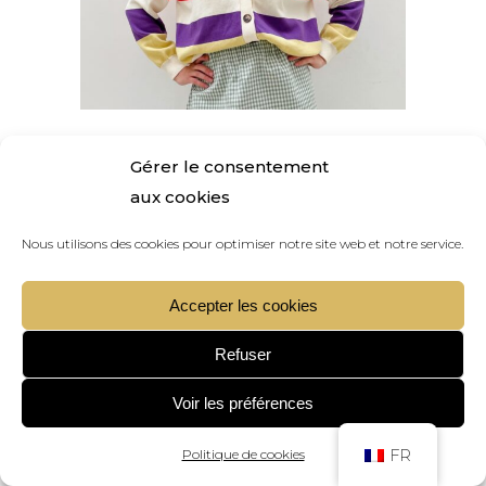
GILET ADULTE
Gérer le consentement
GILET ADULTE
aux cookies
Ce
€
150,00
Nous utilisons des cookies pour optimiser notre site web et notre service.
produit
a
Accepter les cookies
plusieurs
variations.
Refuser
Les
Voir les préférences
options
peuvent
Politique de cookies
FR
être